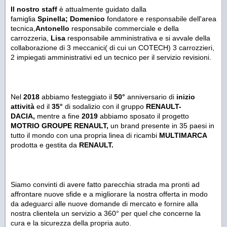
Il nostro staff
è attualmente guidato dalla
famiglia
Spinella;
Domenico
fondatore e responsabile dell'area
tecnica,
Antonello
responsabile commerciale e della
carrozzeria,
Lisa
responsabile amministrativa e si avvale della
collaborazione di 3 meccanici( di cui un COTECH) 3 carrozzieri,
2 impiegati amministrativi ed un tecnico per il servizio revisioni.
Nel
2018
abbiamo festeggiato il
50°
anniversario di
inizio
attività
ed il
35°
di sodalizio con il gruppo
RENAULT-
DACIA,
mentre a fine
2019
abbiamo sposato il progetto
MOTRIO GROUPE RENAULT,
un brand presente in 35 paesi in
tutto il mondo con una propria linea di ricambi
MULTIMARCA
prodotta e gestita da
RENAULT.
Siamo
convinti di avere fatto parecchia strada ma pronti ad
affrontare nuove sfide e a migliorare la nostra offerta in modo
da adeguarci alle nuove domande di mercato e fornire alla
nostra clientela un servizio a 360° per quel che concerne la
cura e la sicurezza della propria auto.