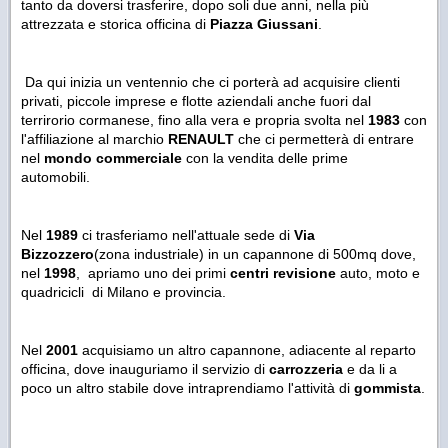
tanto da doversi trasferire, dopo soli due anni, nella più
attrezzata e storica officina di
Piazza Giussani
.
Da qui inizia un ventennio che ci porterà ad acquisire clienti
privati, piccole imprese e flotte aziendali anche fuori dal
terrirorio cormanese, fino alla vera e propria svolta nel
1983
con
l'affiliazione al marchio
RENAULT
che ci permetterà di entrare
nel
mondo commerciale
con la vendita delle prime
automobili.
Nel
1989
ci trasferiamo nell'attuale sede di
Via
Bizzozzero
(zona industriale) in un capannone di 500mq dove,
nel
1998
, apriamo uno dei primi
centri revisione
auto, moto e
quadricicli di Milano e provincia.
Nel
2001
acquisiamo un altro capannone, adiacente al reparto
officina, dove inauguriamo il servizio di
carrozzeria
e da li a
poco un altro stabile dove intraprendiamo l'attività di
gommista
.